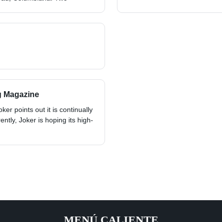
g Magazine
er points out it is continually
ently, Joker is hoping its high-
MENÚ CALIENTE