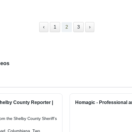
‹
1
2
3
›
deos
 Shelby County Reporter |
Homagic - Professional a
rom the Shelby County Sheriff’s
Road, Columbiana. Two