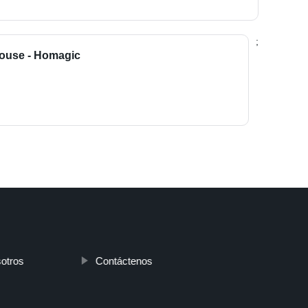
;
House - Homagic
otros
Contáctenos