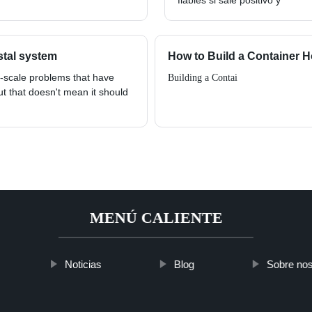
fiables si sale positivo y
stal system
How to Build a Container 
-scale problems that have
Building a Contai
ut that doesn't mean it should
MENÚ CALIENTE
Noticias
Blog
Sobre nos