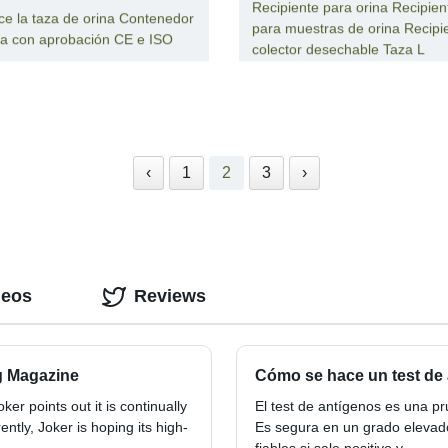
Recipiente para orina Recipien
lice la taza de orina Contenedor
para muestras de orina Recipi
na con aprobación CE e ISO
colector desechable Taza L
‹
1
2
3
›
deos
Reviews
g Magazine
Cómo se hace un test de 
er points out it is continually
El test de antígenos es una pr
ently, Joker is hoping its high-
Es segura en un grado elevad