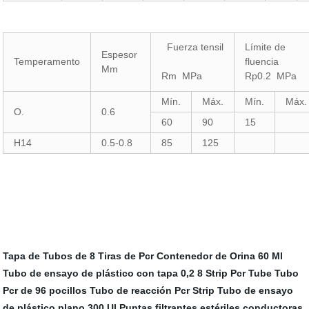
Fuerza tensil
Límite de
Espesor
Temperamento
fluencia
Mm
Rm MPa
Rp0.2 MPa
Mín.
Máx.
Mín.
Máx.
O.
0.6
60
90
15
H14
0.5-0.8
85
125
Tapa de Tubos de 8 Tiras de Pcr
Contenedor de Orina 60 Ml
Tubo de ensayo de plástico con tapa
0,2 8 Strip Pcr Tube
Tubo
Pcr de 96 pocillos
Tubo de reacción Pcr Strip
Tubo de ensayo
de plástico plano
300 Ul Puntas filtrantes estériles conductoras