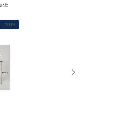
ecia
 TO US