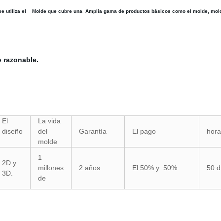
se utiliza el Molde que cubre una Amplia gama de productos básicos como el molde, molde
 razonable.
El
La vida
diseño
del
Garantía
El pago
hora
molde
1
2D y
millones
2 años
El 50% y 50%
50 d
3D.
de