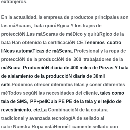
extranjeros
.
En la actualidad, la empresa de productos principales son
las máScaras,
bata quirúRgica
Y los trajes de
proteccióN.Las máScaras de méDico y quirúRgico de la
bata
Han obtenido la certificacióN CE
.
Tenemos
cuatro
líNeas automáTicas de máScara
.
Profesional y la ropa de
proteccióN de la produccióN de
300
trabajadores de la
máScara .ProduccióN diaria de 400 miles de
Piezas
Y bata
de aislamiento de la produccióN diaria de 30mil
sets
.
Podemos ofrecer diferentes telas y coser diferentes
méTodos segúN las necesidades del cliente
, tales como
tela de SMS
,
PP+pelíCula PE
PE de la tela y el tejido de
revestimiento, etc.La
CombinacióN de la costura
tradicional y avanzada tecnologíA de sellado al
calor
.Nuestra
Ropa estáHerméTicamente sellado con