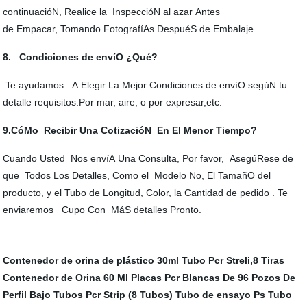
continuacióN, Realice la InspeccióN al azar Antes
de Empacar, Tomando FotografíAs DespuéS de Embalaje.
8. Condiciones de envíO ¿Qué?
Te ayudamos A Elegir La Mejor Condiciones de envíO segúN tu
detalle requisitos.Por mar, aire, o por expresar,etc.
9.CóMo Recibir Una CotizacióN En El Menor Tiempo?
Cuando Usted Nos envíA Una Consulta, Por favor, AsegúRese de
que Todos Los Detalles, Como el Modelo No, El TamañO del
producto, y el Tubo de Longitud, Color, la Cantidad de pedido . Te
enviaremos Cupo Con MáS detalles Pronto.
Contenedor de orina de plástico 30ml
Tubo Pcr Streli,8 Tiras
Contenedor de Orina 60 Ml
Placas Pcr Blancas De 96 Pozos De
Perfil Bajo
Tubos Pcr Strip (8 Tubos)
Tubo de ensayo Ps
Tubo