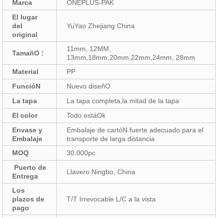
Marca
ONEPLUS-PAK
El lugar
del
YuYao Zhejiang China
original
11mm, 12MM,
TamañO :
13mm,18mm,20mm,22mm,24mm, 28mm
Material
PP
FuncióN
Nuevo diseñO
La tapa
La tapa completa,la mitad de la tapa
El color
Todo estáOk
Envase y
Embalaje de cartóN fuerte adecuado para el
Embalaje
transporte de larga distancia
MOQ
30.000pc
Puerto de
Llavero Ningbo, China
Entrega
Los
plazos de
T/T Irrevocable L/C a la vista
pago