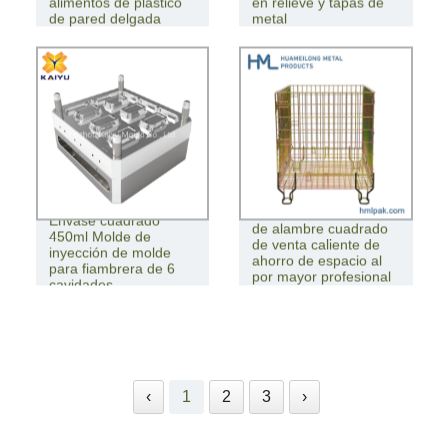
alimentos de plástico
en relieve y tapas de
de pared delgada
metal
cuadrada
Contenedor de malla
Envase cuadrado
de alambre cuadrado
450ml Molde de
de venta caliente de
inyección de molde
ahorro de espacio al
para fiambrera de 6
por mayor profesional
cavidades
duradero
‹
1
2
3
›