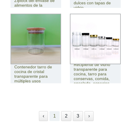
Ziplock del envase de
dulces con tapas de
alimentos de la
vidrio
categoría alimenticia
Recipiente de vidrio
Contenedor tarro de
transparente para
cocina de cristal
cocina, tarro para
transparente para
conservas, comida,
múltiples usos
ensalada, especias
‹
1
2
3
›