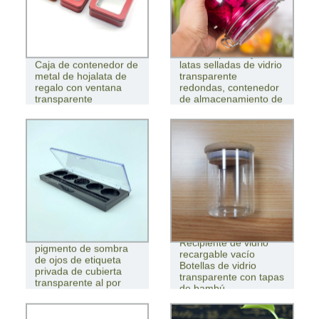
Venta al por mayor,
Caja de contenedor de
latas selladas de vidrio
metal de hojalata de
transparente
regalo con ventana
redondas, contenedor
transparente
de almacenamiento de
alimentos
Contenedor de
Recipiente de vidrio
pigmento de sombra
recargable vacío
de ojos de etiqueta
Botellas de vidrio
privada de cubierta
transparente con tapas
transparente al por
de bambú
mayor