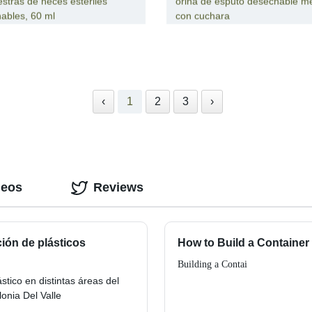
stras de heces estériles
orina de esputo desechable m
ables, 60 ml
con cuchara
‹
1
2
3
›
deos
Reviews
ción de plásticos
How to Build a Containe
Building a Contai
tico en distintas áreas del
lonia Del Valle