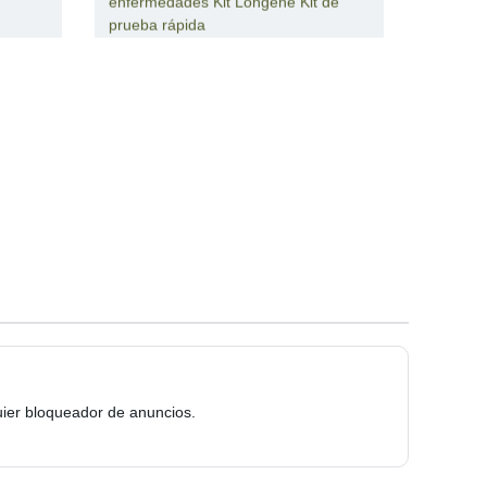
enfermedades Kit Longene Kit de
prueba rápida
quier bloqueador de anuncios.