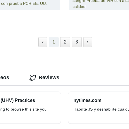
sangre Prueba de VIH con alta
 con prueba PCR EE. UU.
calidad
‹
1
2
3
›
deos
Reviews
 (UHV) Practices
nytimes.com
g to browse this site you
Habilite JS y deshabilite cual