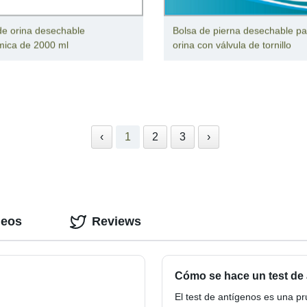
de orina desechable
Bolsa de pierna desechable pa
ica de 2000 ml
orina con válvula de tornillo
‹
1
2
3
›
deos
Reviews
Cómo se hace un test de 
El test de antígenos es una pr