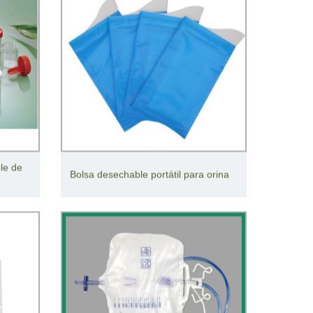
le de
Bolsa desechable portátil para orina