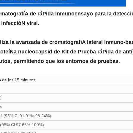
omatografíA de ráPida inmunoensayo para la detecció
infeccióN viral.
iliza la avanzada de cromatografíA Iateral inmuno-b
proteíNa nucleocapsid de Kit de Prueba ráPida de an
utos, permitiendo que los entornos de pruebas.
 de los 15 minutos
C
s
% (95% Cl:91.91%-98.24%)
(95% Cl:97.66%-100%)