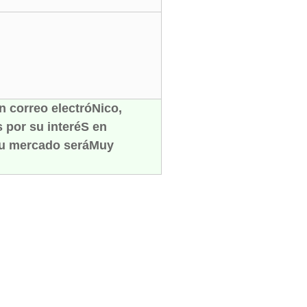
n correo electróNico,
 por su interéS en
su mercado seráMuy