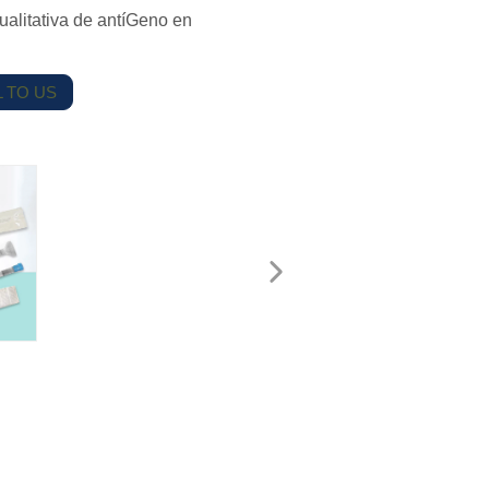
alitativa de antíGeno en
 TO US