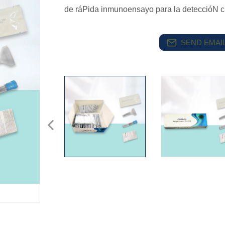
de ráPida inmunoensayo para la deteccióN cu
SEND EMAIL