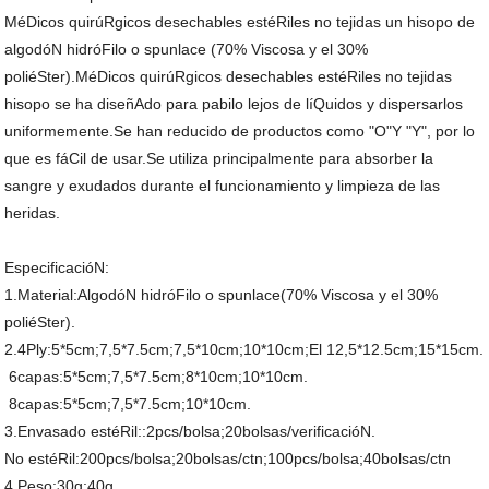
MéDicos quirúRgicos desechables estéRiles no tejidas un hisopo de
algodóN hidróFilo o spunlace (70% Viscosa y el 30%
poliéSter).MéDicos quirúRgicos desechables estéRiles no tejidas
hisopo se ha diseñAdo para pabilo lejos de líQuidos y dispersarlos
uniformemente.Se han reducido de productos como "O"Y "Y", por lo
que es fáCil de usar.Se utiliza principalmente para absorber la
sangre y exudados durante el funcionamiento y limpieza de las
heridas.
EspecificacióN:
1.Material:AlgodóN hidróFilo o spunlace(70% Viscosa y el 30%
poliéSter).
2.4Ply:5*5cm;7,5*7.5cm;7,5*10cm;10*10cm;El 12,5*12.5cm;15*15cm.
6capas:5*5cm;7,5*7.5cm;8*10cm;10*10cm.
8capas:5*5cm;7,5*7.5cm;10*10cm.
3.Envasado estéRil::2pcs/bolsa;20bolsas/verificacióN.
No estéRil:200pcs/bolsa;20bolsas/ctn;100pcs/bolsa;40bolsas/ctn
4.Peso:30g;40g.