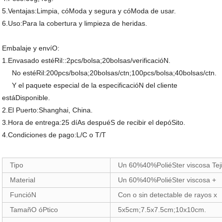
5.Ventajas:Limpia, cóModa y segura y cóModa de usar.
6.Uso:Para la cobertura y limpieza de heridas.
Embalaje y envíO:
1.Envasado estéRil::2pcs/bolsa;20bolsas/verificacióN.
No estéRil:200pcs/bolsa;20bolsas/ctn;100pcs/bolsa;40bolsas/ctn.
Y el paquete especial de la especificacióN del cliente
estáDisponible.
2.El Puerto:Shanghai, China.
3.Hora de entrega:25 díAs despuéS de recibir el depóSito.
4.Condiciones de pago:L/C o T/T
Tipo
Un 60%40%PoliéSter viscosa Tej
Material
Un 60%40%PoliéSter viscosa +
FuncióN
Con o sin detectable de rayos x
TamañO óPtico
5x5cm;7.5x7.5cm;10x10cm.