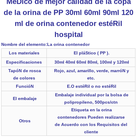
MéDico de mejor calidad de la copa
de la orina de PP 30ml 60ml 90ml 120
ml de orina contenedor estéRil
hospital
Nombre del elemento:La orina contenedor
Los materiales
El pláStico ( PP ).
Especificaciones
30ml 40ml 60ml 80ml, 100ml y 120ml
TapóN de rosca
Rojo, azul, amarillo, verde, marróN y
de colores
etc.
FuncióN
E.O estéRil o no estéRil
Embalaje individual por la bolsa de
El embalaje
polipropileno, 500pcs/ctn
Etiqueta en la orina
contenedores Pueden realizarse
Otros
de Acuerdo con los Requisitos del
cliente