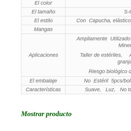
El color
El tamaño
S-
El estilo
Con Capucha, elástic
Mangas
Ampliamente Utilizad
Miner
Aplicaciones
Taller de estériles,
granj
Riesgo biológico 
El embalaje
No Estéril 5pcs/bol
Características
Suave, Luz, No tó
Mostrar producto