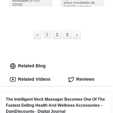
inoxidable (P-GS
acero inoxidable de
20/30)
5/10/20 pulgadas
‹
1
2
3
›
Related Blog
Related Videos
Reviews
The Intelligent Neck Massager Becomes One Of The
Fastest-Selling Health And Wellness Accessories –
DamDiscounts - Digital Journal