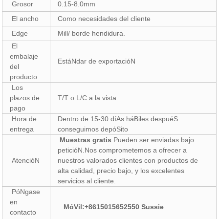
Grosor
0.15-8.0mm
El ancho
Como necesidades del cliente
Edge
Mill/ borde hendidura.
El
embalaje
EstáNdar de exportacióN
del
producto
Los
plazos de
T/T o L/C a la vista
pago
Hora de
Dentro de 15-30 díAs háBiles despuéS
entrega
conseguimos depóSito
Muestras gratis
Pueden ser enviadas bajo
peticióN.Nos comprometemos a ofrecer a
AtencióN
nuestros valorados clientes con productos de
alta calidad, precio bajo, y los excelentes
servicios al cliente.
PóNgase
en
MóVil:+8615015652550 Sussie
contacto