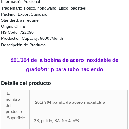
Información Adicional.
Trademark:
Tiosco, hongwang, Lisco, baosteel
Packing:
Export Standard
Standard:
as require
Origin:
China
HS Code:
722090
Production Capacity:
5000t/Month
Descripción de Producto
201/304 de la bobina de acero inoxidable de
grado/Strip para tubo haciendo
Detalle del producto
El
nombre
201/ 304 banda de acero inoxidable
del
producto
Superficie
2B, pulido, BA, No.4, nº8