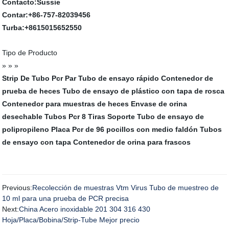
Contacto:Sussie
Contar:+86-757-82039456
Turba:+8615015652550
Tipo de Producto
» » »
Strip De Tubo Pcr Par
Tubo de ensayo rápido
Contenedor de
prueba de heces
Tubo de ensayo de plástico con tapa de rosca
Contenedor para muestras de heces
Envase de orina
desechable
Tubos Pcr 8 Tiras Soporte
Tubo de ensayo de
polipropileno
Placa Pcr de 96 pocillos con medio faldón
Tubos
de ensayo con tapa
Contenedor de orina para frascos
Previous:
Recolección de muestras Vtm Virus Tubo de muestreo de
10 ml para una prueba de PCR precisa
Next:
China Acero inoxidable 201 304 316 430
Hoja/Placa/Bobina/Strip-Tube Mejor precio