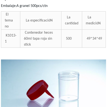
Embalaje:A granel 500pcs/ctn
El
La
La
tema
La especificacióN
cantidad
medicióN
no
Contenedor heces
K1013-
60ml tapa roja sin
500
49*34*49
1
stick